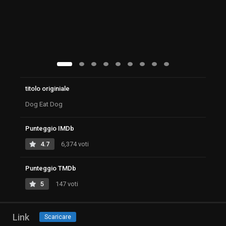
titolo originiale
Dog Eat Dog
Punteggio IMDb
4.7
6,374 voti
Punteggio TMDb
5
147 voti
Link
Scaricare