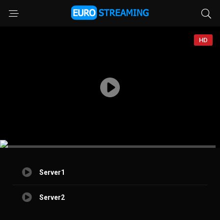
HD
Server1
Server2