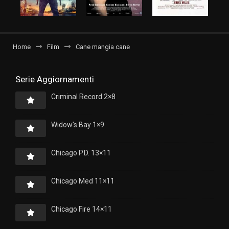
Home
Film
Cane mangia cane
Serie Aggiornamenti
Criminal Record 2×8
Widow’s Bay 1×9
Chicago P.D. 13×11
Chicago Med 11×11
Chicago Fire 14×11