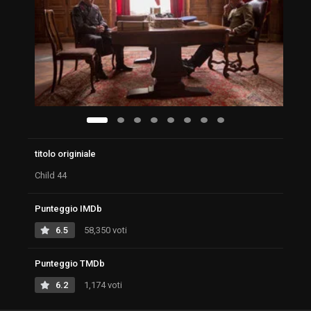
titolo originiale
Child 44
Punteggio IMDb
6.5
58,350 voti
Punteggio TMDb
6.2
1,174 voti