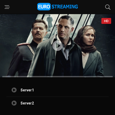
HD
Server1
Server2