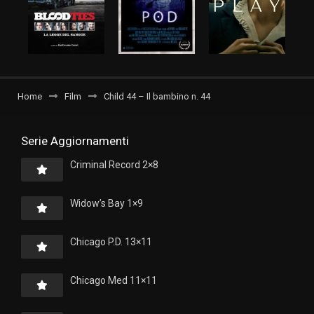
Home
Film
Child 44 – Il bambino n. 44
Serie Aggiornamenti
Criminal Record 2×8
Widow’s Bay 1×9
Chicago P.D. 13×11
Chicago Med 11×11