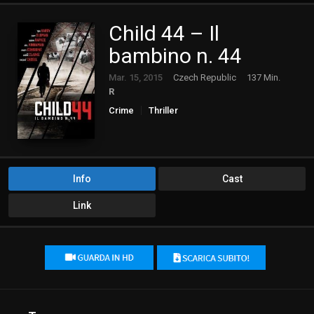
Child 44 – Il
bambino n. 44
Mar. 15, 2015
Czech Republic
137 Min.
R
Crime
Thriller
Info
Cast
Link