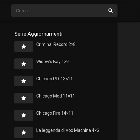
Serie Aggiornamenti
Criminal Record 2×8
Widow’s Bay 1×9
Chicago P.D. 13×11
Chicago Med 11×11
Chicago Fire 14×11
La leggenda di Vox Machina 4×6