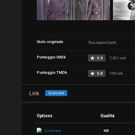
titolo originiale
This Island Earth
Punteggio IMDb
5.9
7,921 voti
Punteggio TMDb
5.8
109 voti
Link
Scaricare
Options
Qualità
Scaricare
HD