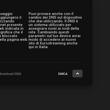
essaggio
Puoi provare anche con il
aggiungere il
cambio dei DNS sul dispositivo
ilizzando
che stai utilizzando. Il DNS è
ernet presente
un sistema utilizzato per
eb indicata in
assegnare nomi ai nodi della
gnifica che il
rete. Cambiando questi
a bloccato
parametri sul tuo device avrai
ella pagina web.
modo di accedere al nuovo
sito di Eurostreaming anche
qui in Italia.
ng.download 2026
DMCA