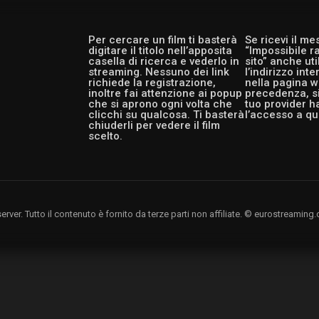
Per cercare un film ti basterà
Se ricevi il m
digitare il titolo nell’apposita
“Impossibile r
casella di ricerca e vederlo in
sito” anche ut
streaming. Nessuno dei link
l’indirizzo int
richiede la registrazione,
nella pagina w
inoltre fai attenzione ai popup
precedenza, si
che si aprono ogni volta che
tuo provider h
clicchi su qualcosa. Ti basterà
l’accesso a qu
chiuderli per vedere il film
scelto.
rver. Tutto il contenuto è fornito da terze parti non affiliate. © eurostreami