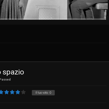
o spazio
Passed
Il tuo voto:
0