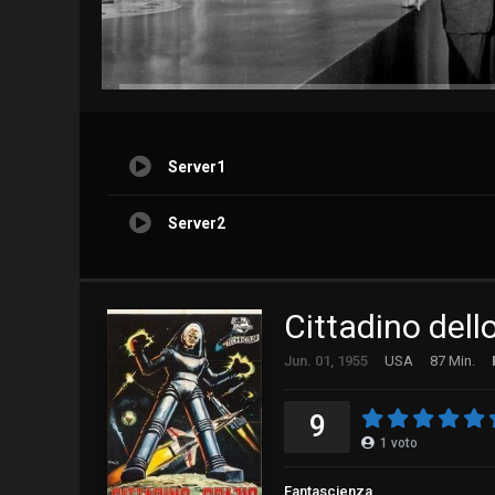
Server1
Server2
Cittadino dell
Jun. 01, 1955
USA
87 Min.
9
1
voto
Fantascienza