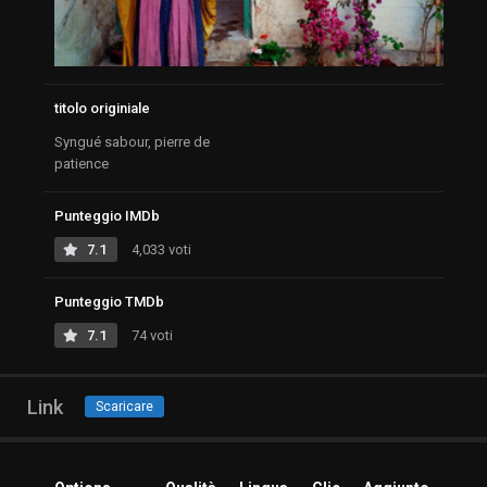
titolo originiale
Syngué sabour, pierre de
patience
Punteggio IMDb
7.1
4,033 voti
Punteggio TMDb
7.1
74 voti
Link
Scaricare