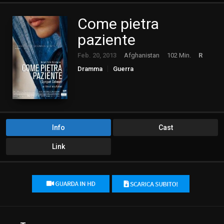
Come pietra
paziente
Feb. 20, 2013
Afghanistan
102 Min.
R
Dramma
Guerra
Info
Cast
Link