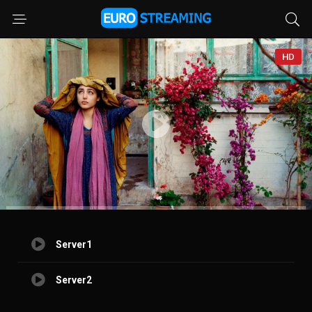
HD
Server1
Server2