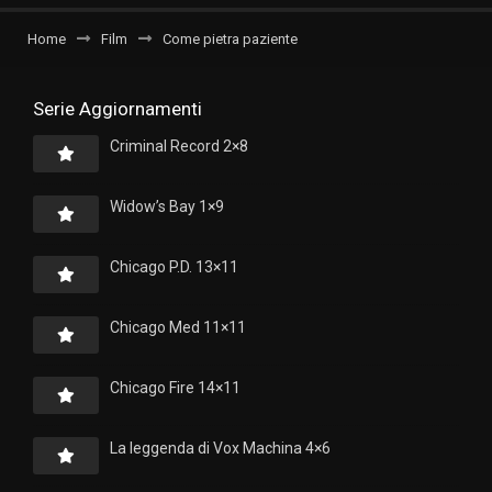
Home
Film
Come pietra paziente
Serie Aggiornamenti
Criminal Record 2×8
Widow’s Bay 1×9
Chicago P.D. 13×11
Chicago Med 11×11
Chicago Fire 14×11
La leggenda di Vox Machina 4×6