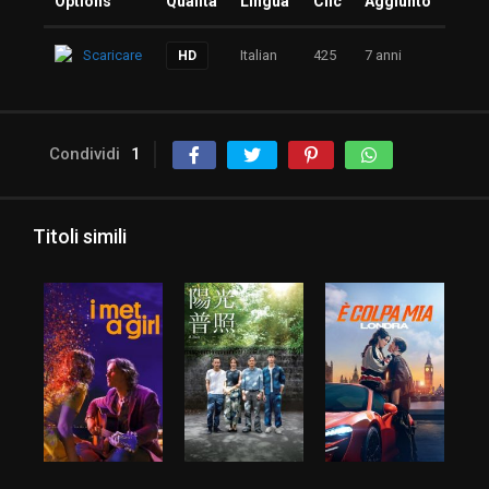
Options
Qualità
Lingua
Clic
Aggiunto
Scaricare
Italian
425
7 anni
HD
Condividi
1
Titoli simili