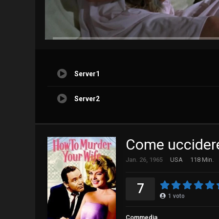
Server1
Server2
Come uccidere
Jan. 26, 1965
USA
118 Min.
7
1
voto
Commedia