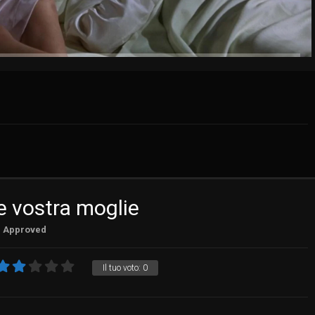
 vostra moglie
Approved
Il tuo voto:
0