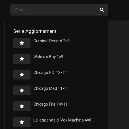
Serie Aggiornamenti
Criminal Record 2×8
Widow’s Bay 1×9
Chicago P.D. 13×11
Chicago Med 11×11
Chicago Fire 14×11
La leggenda di Vox Machina 4×6