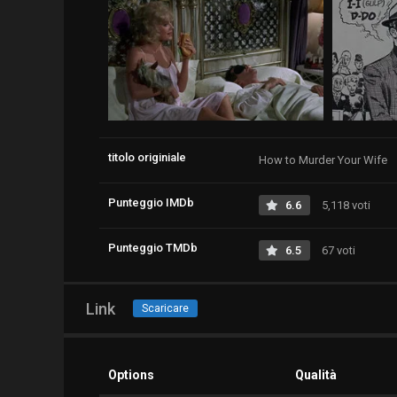
titolo originiale
How to Murder Your Wife
Punteggio IMDb
6.6
5,118 voti
Punteggio TMDb
6.5
67 voti
Link
Scaricare
Options
Qualità