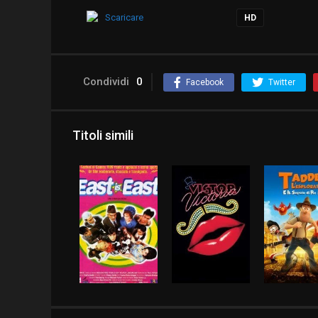
Scaricare
HD
Condividi
0
Facebook
Twitter
Titoli simili