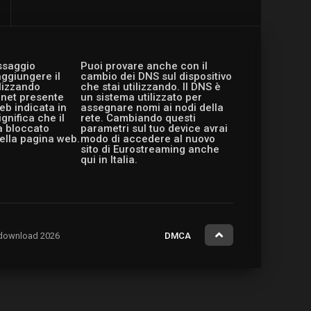
essaggio
Puoi provare anche con il
aggiungere il
cambio dei DNS sul dispositivo
ilizzando
che stai utilizzando. Il DNS è
ernet presente
un sistema utilizzato per
eb indicata in
assegnare nomi ai nodi della
gnifica che il
rete. Cambiando questi
a bloccato
parametri sul tuo device avrai
ella pagina web.
modo di accedere al nuovo
sito di Eurostreaming anche
qui in Italia.
ng.download 2026
DMCA