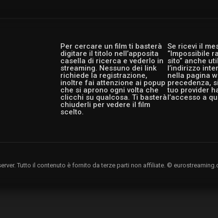
Per cercare un film ti basterà
Se ricevi il m
digitare il titolo nell’apposita
“Impossibile r
casella di ricerca e vederlo in
sito” anche ut
streaming. Nessuno dei link
l’indirizzo int
richiede la registrazione,
nella pagina w
inoltre fai attenzione ai popup
precedenza, si
che si aprono ogni volta che
tuo provider h
clicchi su qualcosa. Ti basterà
l’accesso a qu
chiuderli per vedere il film
scelto.
rver. Tutto il contenuto è fornito da terze parti non affiliate. © eurostreami