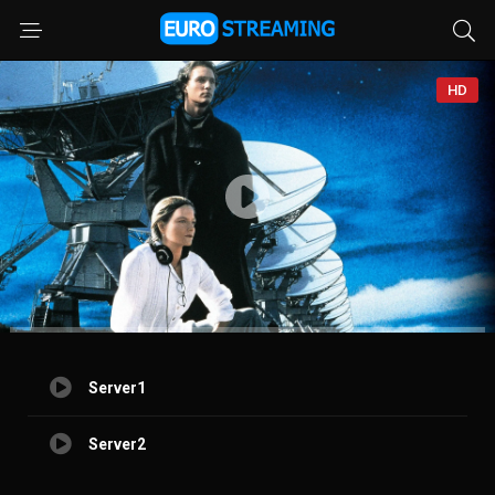
HD
Server1
Server2