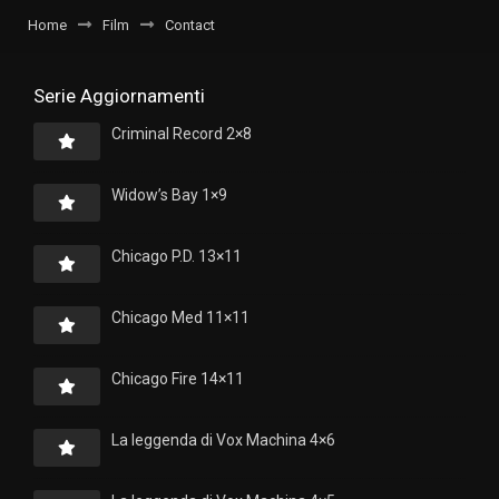
Home
Film
Contact
Serie Aggiornamenti
Criminal Record 2×8
Widow’s Bay 1×9
Chicago P.D. 13×11
Chicago Med 11×11
Chicago Fire 14×11
La leggenda di Vox Machina 4×6