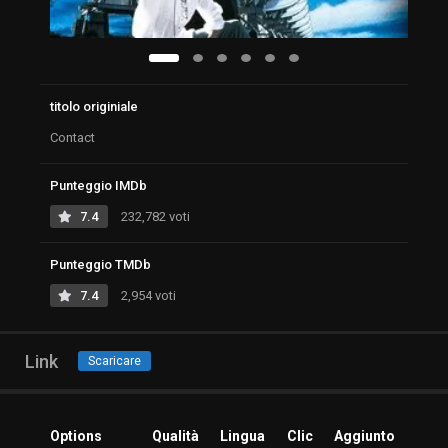
titolo originiale
Contact
Punteggio IMDb
7.4
232,782 voti
Punteggio TMDb
7.4
2,954 voti
Link
Scaricare
Options
Qualità
Lingua
Clic
Aggiunto