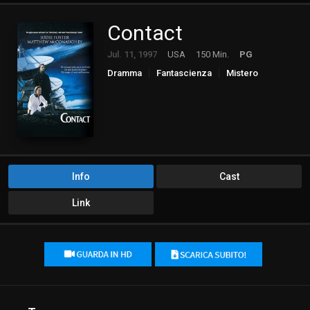
Contact
Jul. 11, 1997
USA
150 Min.
PG
Dramma
Fantascienza
Mistero
Info
Cast
Link