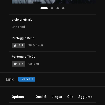
titolo originiale
Cop Land
Punteggio IMDb
6.9
78,544 voti
Punteggio TMDb
6.7
908 voti
Link
Scaricare
Options
Qualità
Lingua
Clic
Aggiunto