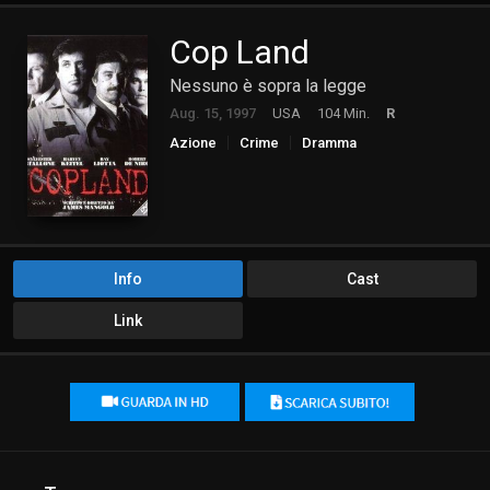
Cop Land
Nessuno è sopra la legge
Aug. 15, 1997
USA
104 Min.
R
Azione
Crime
Dramma
Info
Cast
Link