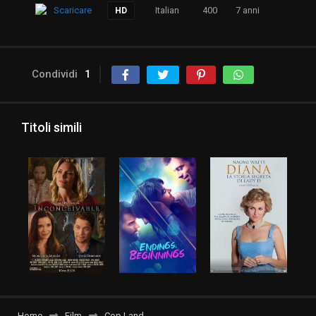
Scaricare
Italian
400
7 anni
HD
Condividi
1
Titoli simili
Home
Film
Cop Land