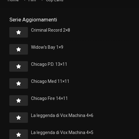
Serie Aggiornamenti
Criminal Record 2×8
Widow’s Bay 1×9
Chicago P.D. 13×11
Chicago Med 11×11
Chicago Fire 14×11
La leggenda di Vox Machina 4×6
La leggenda di Vox Machina 4×5