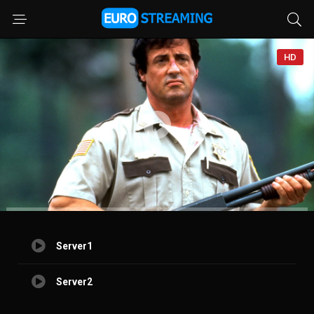
HD
Server1
Server2