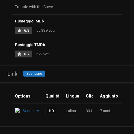
Trouble with the Curve
Punteggio IMDb
6.8
55,339 voti
Punteggio TMDb
6.7
572 voti
Link
Scaricare
Options
Qualità
Lingua
Clic
Aggiunto
Scaricare
Italian
331
7 anni
HD