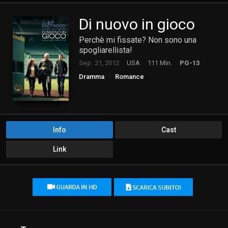
Di nuovo in gioco
Perchè mi fissate? Non sono una
spogliarellista!
Sep. 21, 2012
USA
111 Min.
PG-13
Dramma
Romance
Info
Cast
Link