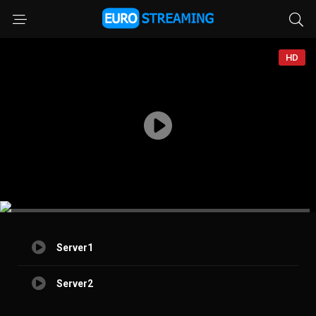
HD
Server1
Server2