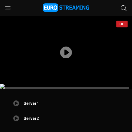
HD
Server1
Server2