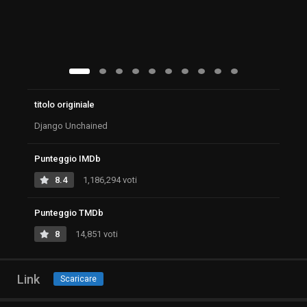
titolo originiale
Django Unchained
Punteggio IMDb
8.4
1,186,294 voti
Punteggio TMDb
8
14,851 voti
Link
Scaricare