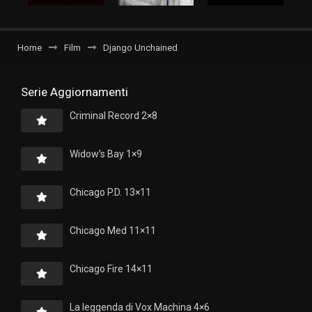
Home
Film
Django Unchained
Serie Aggiornamenti
Criminal Record 2×8
Widow’s Bay 1×9
Chicago P.D. 13×11
Chicago Med 11×11
Chicago Fire 14×11
La leggenda di Vox Machina 4×6