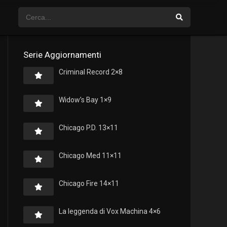
Serie Aggiornamenti
Criminal Record 2×8
Widow’s Bay 1×9
Chicago P.D. 13×11
Chicago Med 11×11
Chicago Fire 14×11
La leggenda di Vox Machina 4×6