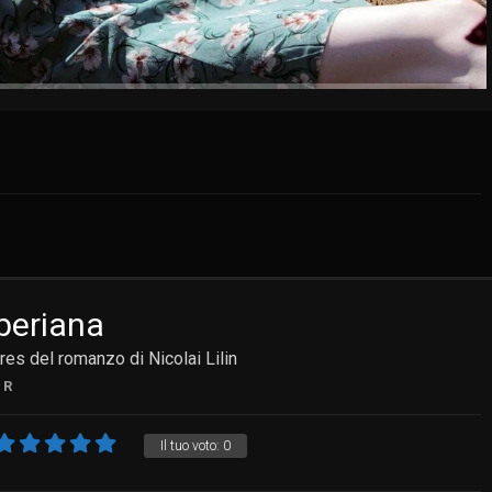
beriana
res del romanzo di Nicolai Lilin
R
Il tuo voto:
0