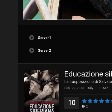
Server1
Server2
Educazione si
La trasposizione di Salvato
Feb. 27, 2013
Italy
110 Min.
10
2