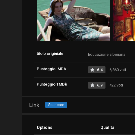
titolo originiale
Educazione siberiana
Punteggio IMDb
6.4
6,860 voti
Punteggio TMDb
6.9
422 voti
Link
Scaricare
Options
Qualità