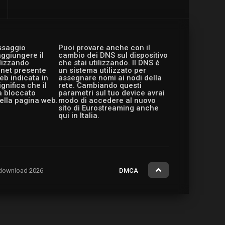
essaggio
Puoi provare anche con il
aggiungere il
cambio dei DNS sul dispositivo
ilizzando
che stai utilizzando. Il DNS è
ernet presente
un sistema utilizzato per
eb indicata in
assegnare nomi ai nodi della
gnifica che il
rete. Cambiando questi
a bloccato
parametri sul tuo device avrai
ella pagina web.
modo di accedere al nuovo
sito di Eurostreaming anche
qui in Italia.
ng.download 2026
DMCA