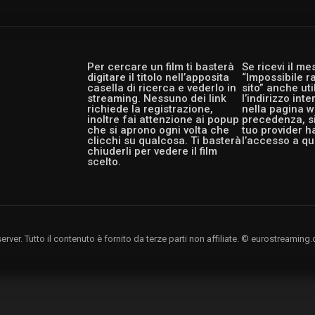
Per cercare un film ti basterà
Se ricevi il m
digitare il titolo nell’apposita
“Impossibile r
casella di ricerca e vederlo in
sito” anche ut
streaming. Nessuno dei link
l’indirizzo int
richiede la registrazione,
nella pagina w
inoltre fai attenzione ai popup
precedenza, si
che si aprono ogni volta che
tuo provider h
clicchi su qualcosa. Ti basterà
l’accesso a qu
chiuderli per vedere il film
scelto.
rver. Tutto il contenuto è fornito da terze parti non affiliate. © eurostreami