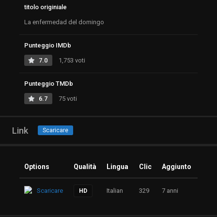
titolo originiale
La enfermedad del domingo
Punteggio IMDb
7.0
1,753 voti
Punteggio TMDb
6.7
75 voti
Link
Scaricare
Options
Qualità
Lingua
Clic
Aggiunto
Scaricare
Italian
329
7 anni
HD