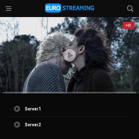
HD
Server1
Server2