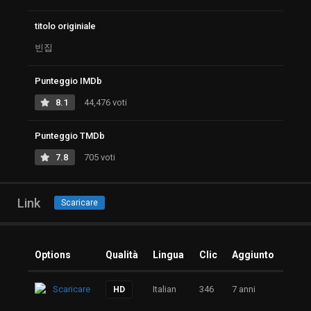
titolo originiale
빈집
Punteggio IMDb
8.1
44,476 voti
Punteggio TMDb
7.8
705 voti
Link
Scaricare
Options
Qualità
Lingua
Clic
Aggiunto
Scaricare
Italian
346
7 anni
HD