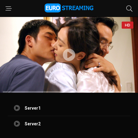
HD
Server1
Server2