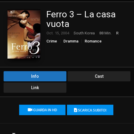
Ferro 3 – La casa
vuota
Oct. 15, 2004
South Korea
88 Min.
R
Crime
Dramma
Romance
Info
Cast
Link