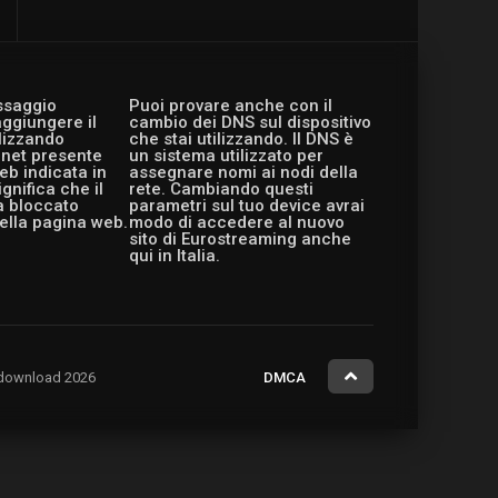
essaggio
Puoi provare anche con il
aggiungere il
cambio dei DNS sul dispositivo
ilizzando
che stai utilizzando. Il DNS è
ernet presente
un sistema utilizzato per
eb indicata in
assegnare nomi ai nodi della
gnifica che il
rete. Cambiando questi
a bloccato
parametri sul tuo device avrai
ella pagina web.
modo di accedere al nuovo
sito di Eurostreaming anche
qui in Italia.
ng.download 2026
DMCA