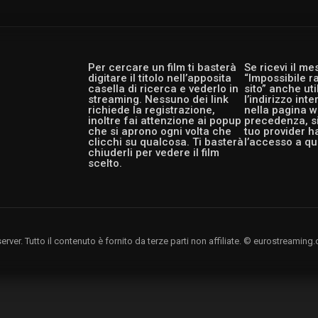
Per cercare un film ti basterà
Se ricevi il m
digitare il titolo nell’apposita
“Impossibile r
casella di ricerca e vederlo in
sito” anche ut
streaming. Nessuno dei link
l’indirizzo int
richiede la registrazione,
nella pagina w
inoltre fai attenzione ai popup
precedenza, si
che si aprono ogni volta che
tuo provider h
clicchi su qualcosa. Ti basterà
l’accesso a qu
chiuderli per vedere il film
scelto.
rver. Tutto il contenuto è fornito da terze parti non affiliate. © eurostreami