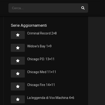
Serie Aggiornamenti
Criminal Record 2×8
Widow’s Bay 1×9
Chicago P.D. 13×11
Chicago Med 11×11
Chicago Fire 14×11
La leggenda di Vox Machina 4×6