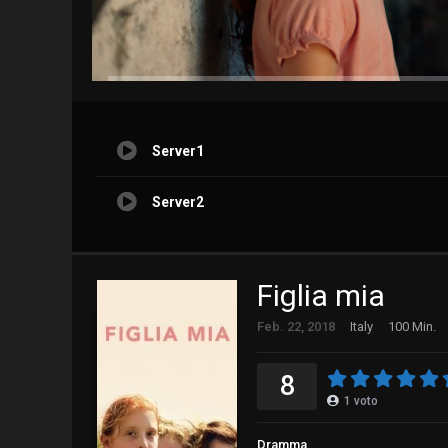
Server1
Server2
Figlia mia
Feb. 22, 2018
Italy
100 Min.
8
1
voto
Dramma