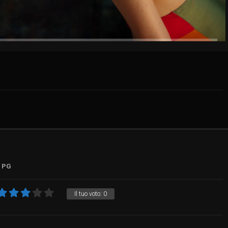
PG
Il tuo voto:
0