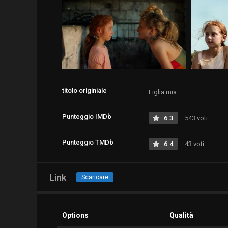
titolo originiale
Figlia mia
Punteggio IMDb
6.3
543 voti
Punteggio TMDb
6.4
43 voti
Link
Scaricare
Options
Qualità