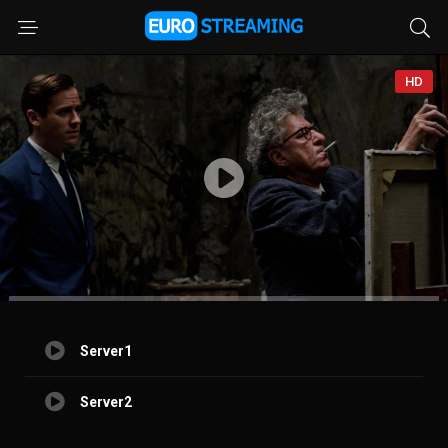
HD
Server1
Server2