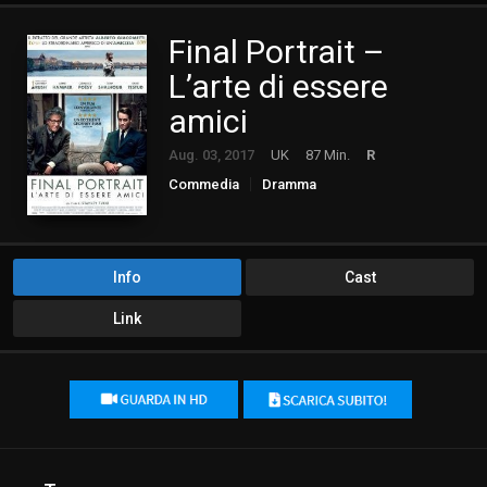
Final Portrait –
L’arte di essere
amici
Aug. 03, 2017
UK
87 Min.
R
Commedia
Dramma
Info
Cast
Link