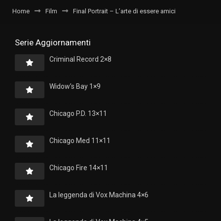
Home
Film
Final Portrait – L’arte di essere amici
Serie Aggiornamenti
Criminal Record 2×8
Widow’s Bay 1×9
Chicago P.D. 13×11
Chicago Med 11×11
Chicago Fire 14×11
La leggenda di Vox Machina 4×6