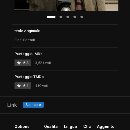
titolo originiale
Final Portrait
Punteggio IMDb
6.3
3,521 voti
Punteggio TMDb
6.1
119 voti
Link
Scaricare
Options
Qualità
Lingua
Clic
Aggiunto