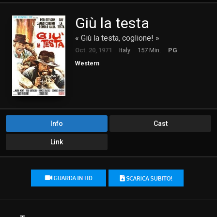
Giù la testa
« Giù la testa, coglione! »
Oct. 20, 1971
Italy
157 Min.
PG
Western
Info
Cast
Link