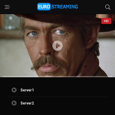
HD
Server1
Server2