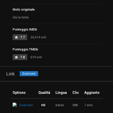
titolo originiale
Giù la testa
Punteggio IMDb
7.7
26,014 voti
Punteggio TMDb
7.8
619 voti
Link
Scaricare
Options
Qualità
Lingua
Clic
Aggiunto
Scaricare
Italian
388
7 anni
HD