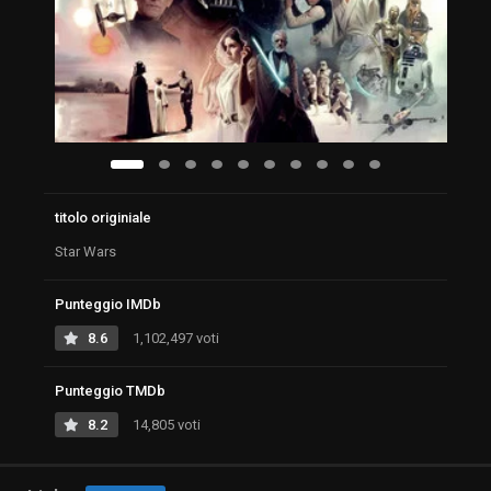
titolo originiale
Star Wars
Punteggio IMDb
8.6
1,102,497 voti
Punteggio TMDb
8.2
14,805 voti