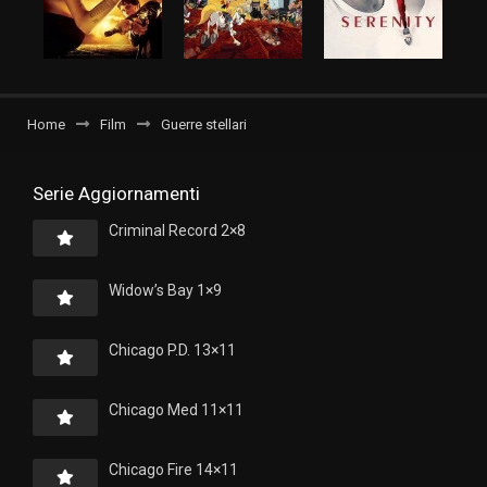
Home
Film
Guerre stellari
Serie Aggiornamenti
Criminal Record 2×8
Widow’s Bay 1×9
Chicago P.D. 13×11
Chicago Med 11×11
Chicago Fire 14×11