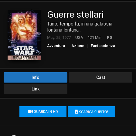
Guerre stellari
Tanto tempo fa, in una galassia
lontana lontana...
May. 25, 1977
USA
121 Min.
PG
Avventura
Azione
Fantascienza
Info
Cast
Link