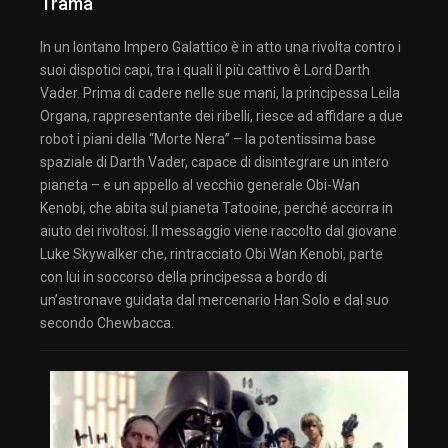
Trama
In un lontano Impero Galattico è in atto una rivolta contro i
suoi dispotici capi, tra i quali il più cattivo è Lord Darth
Vader. Prima di cadere nelle sue mani, la principessa Leila
Organa, rappresentante dei ribelli, riesce ad affidare a due
robot i piani della “Morte Nera” – la potentissima base
spaziale di Darth Vader, capace di disintegrare un intero
pianeta – e un appello al vecchio generale Obi-Wan
Kenobi, che abita sul pianeta Tatooine, perché accorra in
aiuto dei rivoltosi. Il messaggio viene raccolto dal giovane
Luke Skywalker che, rintracciato Obi Wan Kenobi, parte
con lui in soccorso della principessa a bordo di
un’astronave guidata dal mercenario Han Solo e dal suo
secondo Chewbacca.