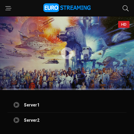
HD
Server1
Server2