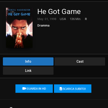
He Got Game
May. 01, 1998
USA
136 Min.
R
Dramma
Info
Cast
Link