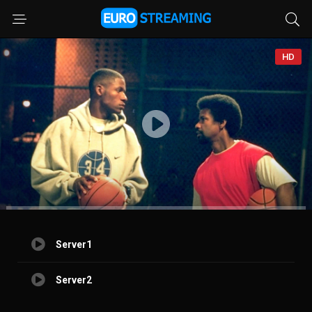
HD
Server1
Server2