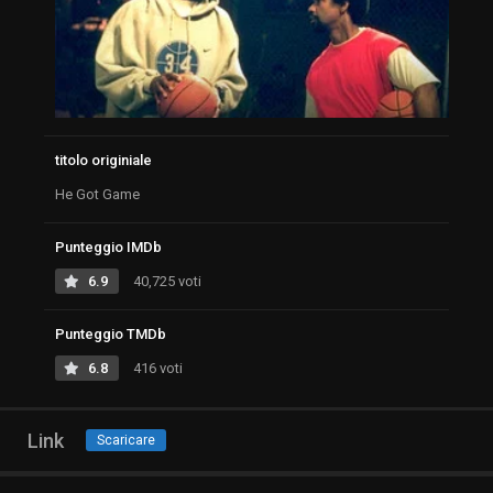
titolo originiale
He Got Game
Punteggio IMDb
6.9
40,725 voti
Punteggio TMDb
6.8
416 voti
Link
Scaricare