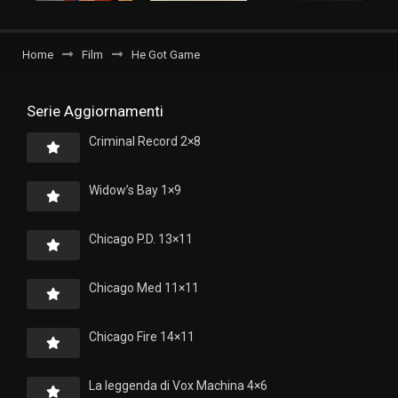
Home
Film
He Got Game
Serie Aggiornamenti
Criminal Record 2×8
Widow’s Bay 1×9
Chicago P.D. 13×11
Chicago Med 11×11
Chicago Fire 14×11
La leggenda di Vox Machina 4×6