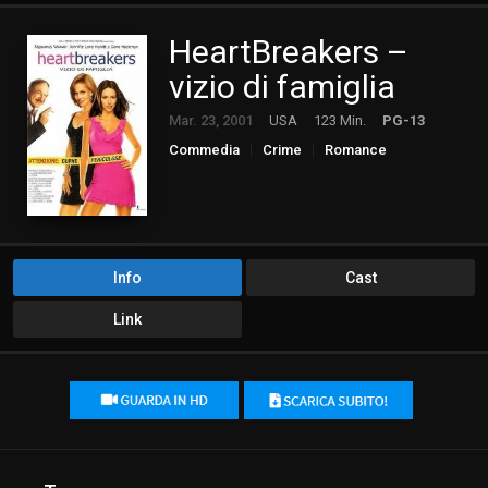
HeartBreakers –
vizio di famiglia
Mar. 23, 2001
USA
123 Min.
PG-13
Commedia
Crime
Romance
Info
Cast
Link