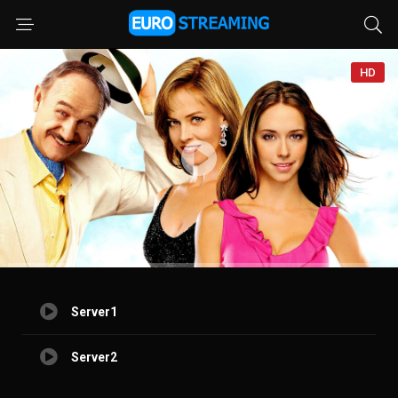
HD
Server1
Server2