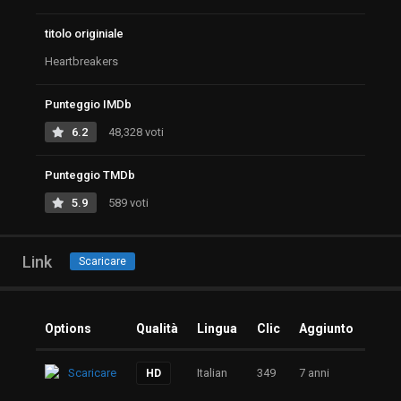
titolo originiale
Heartbreakers
Punteggio IMDb
6.2
48,328 voti
Punteggio TMDb
5.9
589 voti
Link
Scaricare
Options
Qualità
Lingua
Clic
Aggiunto
Scaricare
Italian
349
7 anni
HD