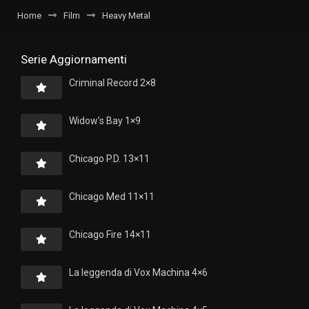
Home
Film
Heavy Metal
Serie Aggiornamenti
Criminal Record 2×8
Widow’s Bay 1×9
Chicago P.D. 13×11
Chicago Med 11×11
Chicago Fire 14×11
La leggenda di Vox Machina 4×6