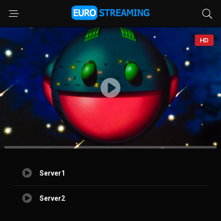
HD
Server1
Server2