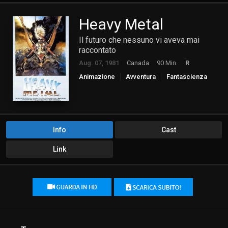
Heavy Metal
Il futuro che nessuno vi aveva mai
raccontato
Aug. 07, 1981
Canada
90 Min.
R
Animazione
Avventura
Fantascienza
Fantasy
Musica
Info
Cast
Link