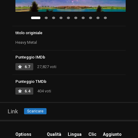
titolo originiale
Heavy Metal
Punteggio IMDb
6.7
27,827 voti
Punteggio TMDb
6.4
404 voti
Link
Scaricare
Options
Qualità
Lingua
Clic
Aggiunto