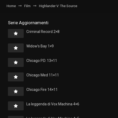
Home
Film
Highlander V: The Source
Serie Aggiornamenti
Criminal Record 2×8
Widow’s Bay 1×9
Chicago P.D. 13×11
Chicago Med 11×11
Chicago Fire 14×11
La leggenda di Vox Machina 4×6