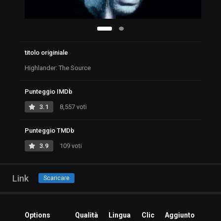
titolo originiale
Highlander: The Source
Punteggio IMDb
3.1
8,557 voti
Punteggio TMDb
3.9
109 voti
Link
Scaricare
Options
Qualità
Lingua
Clic
Aggiunto