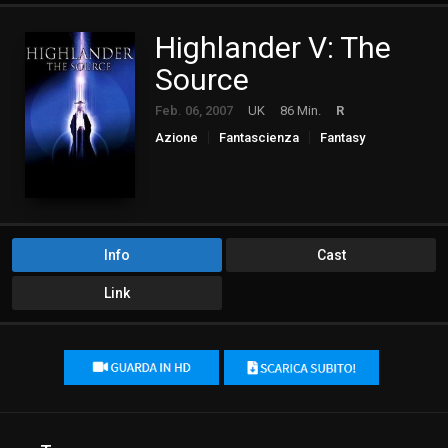
Highlander V: The
Source
Feb. 06, 2007
UK
86 Min.
R
Azione
Fantascienza
Fantasy
Info
Cast
Link