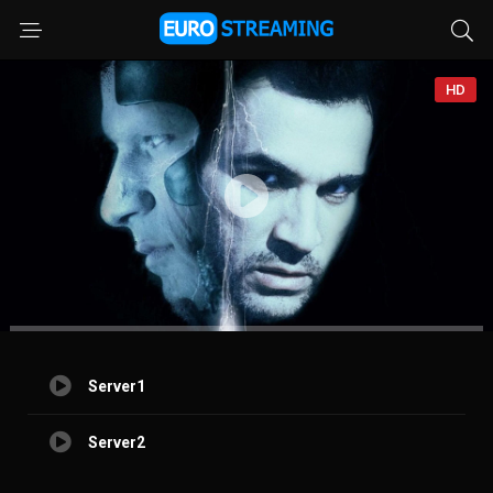
HD
Server1
Server2