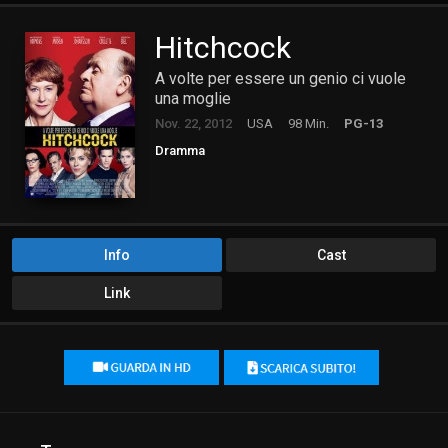
Hitchcock
A volte per essere un genio ci vuole
una moglie
Nov. 22, 2012
USA
98 Min.
PG-13
Dramma
Info
Cast
Link