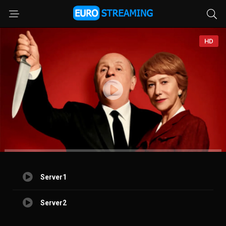
HD
Server1
Server2