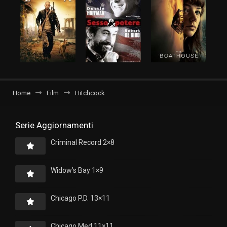
Home
Film
Hitchcock
Serie Aggiornamenti
Criminal Record 2×8
Widow’s Bay 1×9
Chicago P.D. 13×11
Chicago Med 11×11