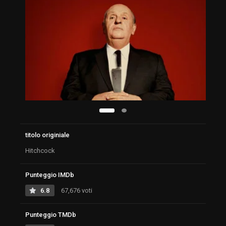
titolo originiale
Hitchcock
Punteggio IMDb
6.8
67,676 voti
Punteggio TMDb