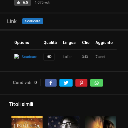
6.5
1,075 voti
Link
Scaricare
Options
Qualità
Lingua
Clic
Aggiunto
Scaricare
Italian
343
7 anni
HD
Condividi
0
Titoli simili