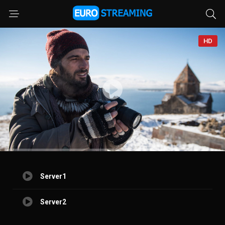
HD
Server1
Server2