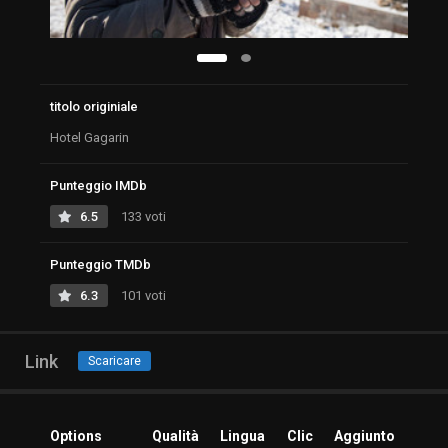
titolo originiale
Hotel Gagarin
Punteggio IMDb
6.5
133 voti
Punteggio TMDb
6.3
101 voti
Link
Scaricare
Options
Qualità
Lingua
Clic
Aggiunto