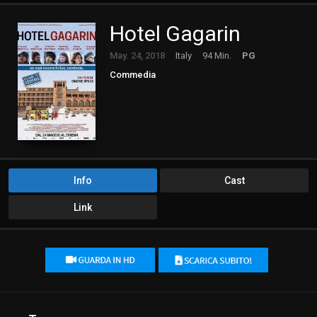
Hotel Gagarin
May. 24, 2018
Italy
94 Min.
PG
Commedia
Info
Cast
Link