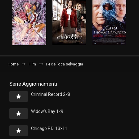
Home
Film
I 4 dell’oca selvaggia
Serie Aggiornamenti
Criminal Record 2×8
Widow’s Bay 1×9
Chicago P.D. 13×11