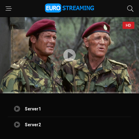
HD
Server1
Server2