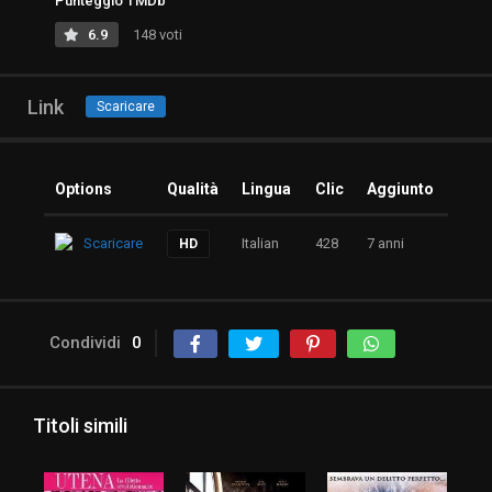
Punteggio TMDb
6.9
148 voti
Link
Scaricare
Options
Qualità
Lingua
Clic
Aggiunto
Scaricare
Italian
428
7 anni
HD
Condividi
0
Titoli simili