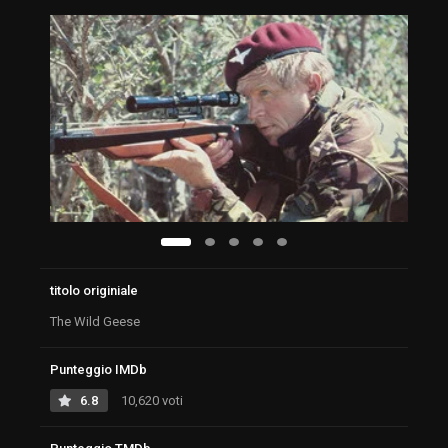
titolo originiale
The Wild Geese
Punteggio IMDb
6.8
10,620 voti