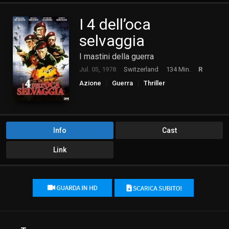
I 4 dell’oca
selvaggia
I mastini della guerra
Jul. 05, 1978
Switzerland
134 Min.
R
Azione
Guerra
Thriller
Info
Cast
Link