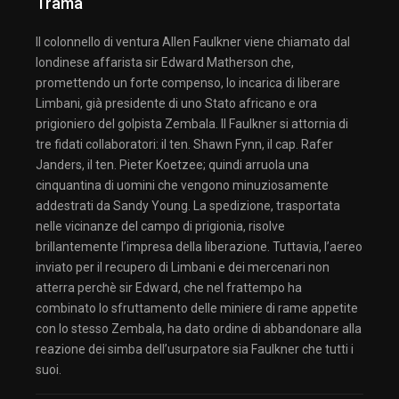
Trama
Il colonnello di ventura Allen Faulkner viene chiamato dal
londinese affarista sir Edward Matherson che,
promettendo un forte compenso, lo incarica di liberare
Limbani, già presidente di uno Stato africano e ora
prigioniero del golpista Zembala. Il Faulkner si attornia di
tre fidati collaboratori: il ten. Shawn Fynn, il cap. Rafer
Janders, il ten. Pieter Koetzee; quindi arruola una
cinquantina di uomini che vengono minuziosamente
addestrati da Sandy Young. La spedizione, trasportata
nelle vicinanze del campo di prigionia, risolve
brillantemente l’impresa della liberazione. Tuttavia, l’aereo
inviato per il recupero di Limbani e dei mercenari non
atterra perchè sir Edward, che nel frattempo ha
combinato lo sfruttamento delle miniere di rame appetite
con lo stesso Zembala, ha dato ordine di abbandonare alla
reazione dei simba dell’usurpatore sia Faulkner che tutti i
suoi.