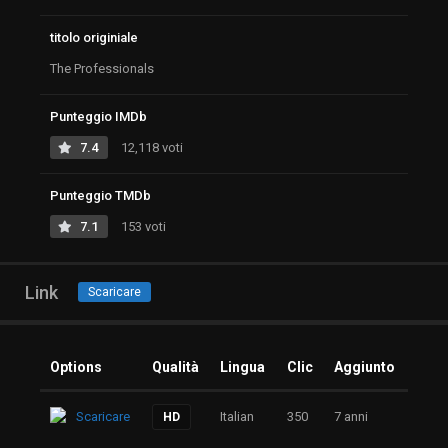
titolo originiale
The Professionals
Punteggio IMDb
7.4
12,118 voti
Punteggio TMDb
7.1
153 voti
Link
Scaricare
Options
Qualità
Lingua
Clic
Aggiunto
Scaricare
Italian
350
7 anni
HD