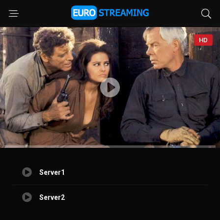
HD
Server1
Server2