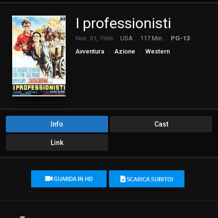
I professionisti
Nov. 01, 1966
USA
117 Min.
PG-13
Avventura
Azione
Western
Info
Cast
Link