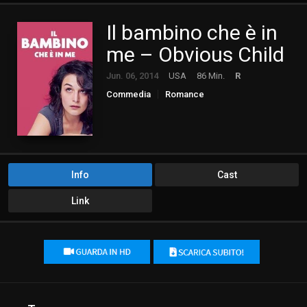
Il bambino che è in
me – Obvious Child
Jun. 06, 2014
USA
86 Min.
R
Commedia
Romance
Info
Cast
Link