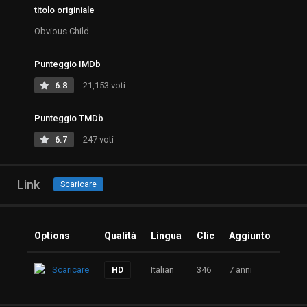
titolo originiale
Obvious Child
Punteggio IMDb
6.8
21,153 voti
Punteggio TMDb
6.7
247 voti
Link
Scaricare
Options
Qualità
Lingua
Clic
Aggiunto
Scaricare
Italian
346
7 anni
HD