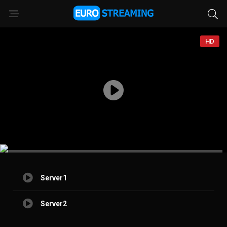
HD
Server1
Server2