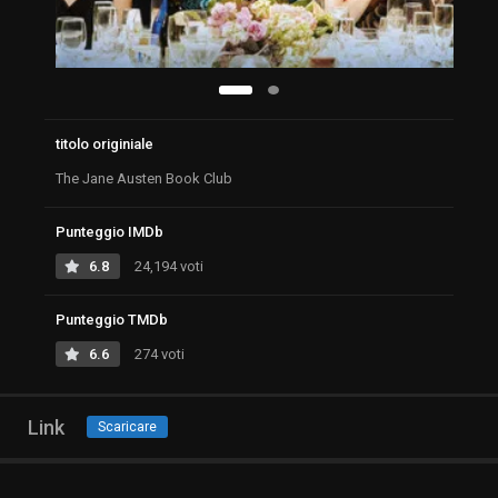
titolo originiale
The Jane Austen Book Club
Punteggio IMDb
6.8
24,194 voti
Punteggio TMDb
6.6
274 voti
Link
Scaricare