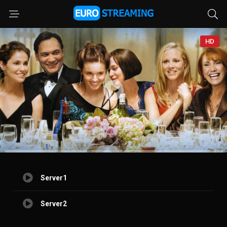
HD
Server1
Server2