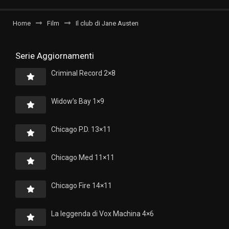
Home
Film
Il club di Jane Austen
Serie Aggiornamenti
Criminal Record 2×8
Widow’s Bay 1×9
Chicago P.D. 13×11
Chicago Med 11×11
Chicago Fire 14×11
La leggenda di Vox Machina 4×6