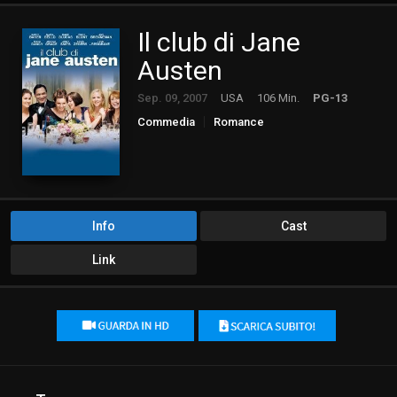
Il club di Jane
Austen
Sep. 09, 2007
USA
106 Min.
PG-13
Commedia
Romance
Info
Cast
Link