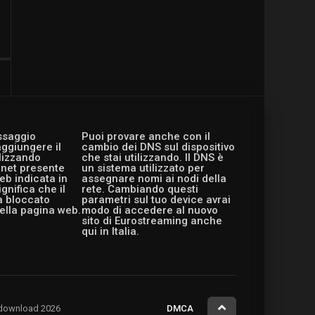
essaggio
Puoi provare anche con il
aggiungere il
cambio dei DNS sul dispositivo
ilizzando
che stai utilizzando. Il DNS è
ernet presente
un sistema utilizzato per
eb indicata in
assegnare nomi ai nodi della
gnifica che il
rete. Cambiando questi
a bloccato
parametri sul tuo device avrai
ella pagina web.
modo di accedere al nuovo
sito di Eurostreaming anche
qui in Italia.
ng.download 2026
DMCA