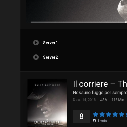
Server1
Server2
Il corriere – T
Nessuno fugge per sempr
Dec. 14, 2018
USA
116 Min.
8
1
voto