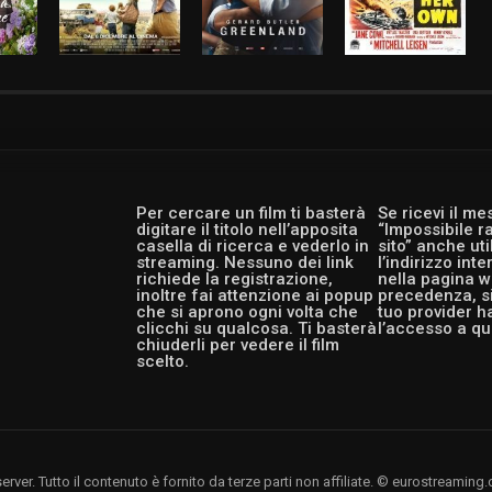
Per cercare un film ti basterà
Se ricevi il m
digitare il titolo nell’apposita
“Impossibile r
casella di ricerca e vederlo in
sito” anche ut
streaming. Nessuno dei link
l’indirizzo int
richiede la registrazione,
nella pagina w
inoltre fai attenzione ai popup
precedenza, si
che si aprono ogni volta che
tuo provider h
clicchi su qualcosa. Ti basterà
l’accesso a qu
chiuderli per vedere il film
scelto.
rver. Tutto il contenuto è fornito da terze parti non affiliate. © eurostreami