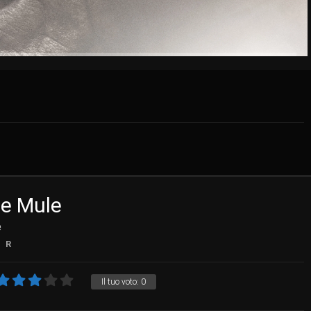
he Mule
e
R
Il tuo voto:
0