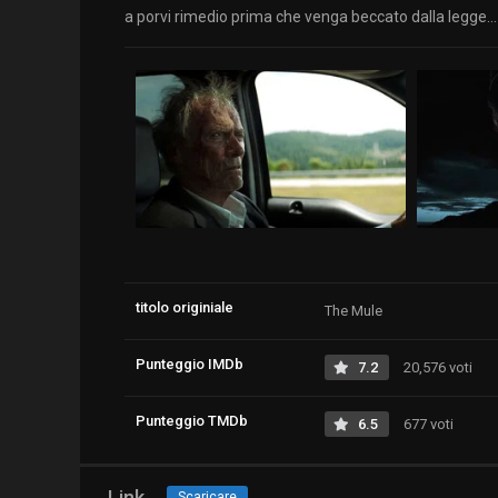
a porvi rimedio prima che venga beccato dalla legge… o
titolo originiale
The Mule
Punteggio IMDb
7.2
20,576 voti
Punteggio TMDb
6.5
677 voti
Link
Scaricare