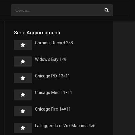
Serie Aggiornamenti
Criminal Record 2×8
Widow’s Bay 1×9
Chicago P.D. 13×11
Chicago Med 11×11
Chicago Fire 14×11
La leggenda di Vox Machina 4×6