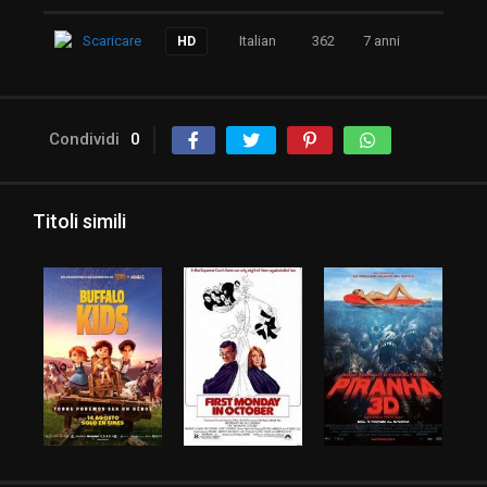
Scaricare
Italian
362
7 anni
HD
Condividi
0
Titoli simili