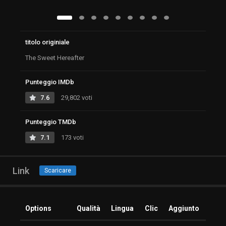
titolo originiale
The Sweet Hereafter
Punteggio IMDb
7.6
29,802 voti
Punteggio TMDb
7.1
173 voti
Link
Scaricare
Options
Qualità
Lingua
Clic
Aggiunto