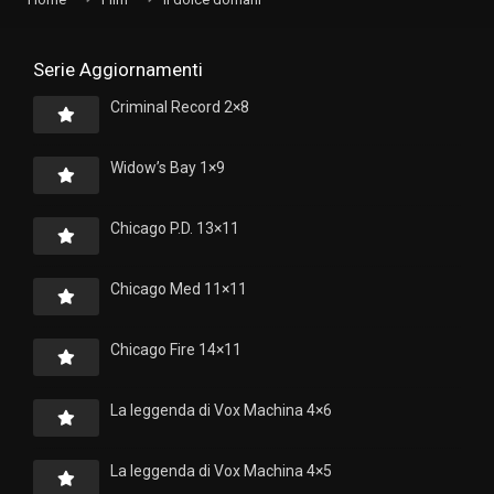
Serie Aggiornamenti
Criminal Record 2×8
Widow’s Bay 1×9
Chicago P.D. 13×11
Chicago Med 11×11
Chicago Fire 14×11
La leggenda di Vox Machina 4×6
La leggenda di Vox Machina 4×5