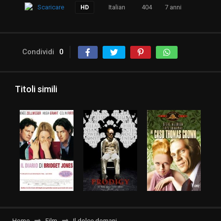
Scaricare
Italian
404
7 anni
HD
Condividi
0
Titoli simili
Home
Film
Il dolce domani