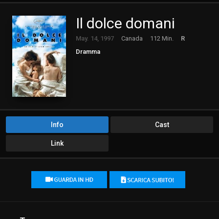
Il dolce domani
May. 14, 1997
Canada
112 Min.
R
Dramma
Info
Cast
Link