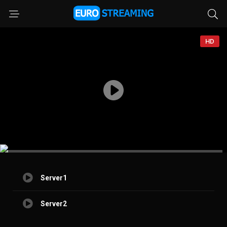
HD
Server1
Server2