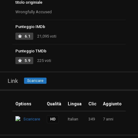
titolo originiale
Wrongfully Accused
Punteggio IMDb
6.1
21,095 voti
Punteggio TMDb
5.9
225 voti
Link
Scaricare
Options
Qualità
Lingua
Clic
Aggiunto
Scaricare
Italian
349
7 anni
HD