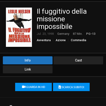
Il fuggitivo della
missione
impossibile
Jul. 23, 1998
Germany
87 Min.
PG-13
Avventura
Azione
Commedia
Info
Cast
Link