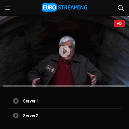
HD
Server1
Server2