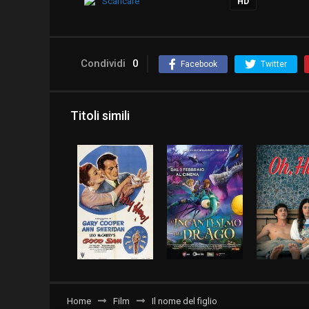
Scaricare
HD
Condividi
0
Facebook
Twitter
Titoli simili
Home
Film
Il nome del figlio