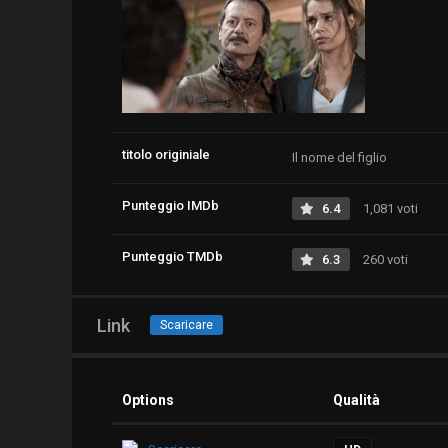
titolo originiale
Il nome del figlio
Punteggio IMDb
6.4
1,081 voti
Punteggio TMDb
6.3
260 voti
Link
Scaricare
Options
Qualità