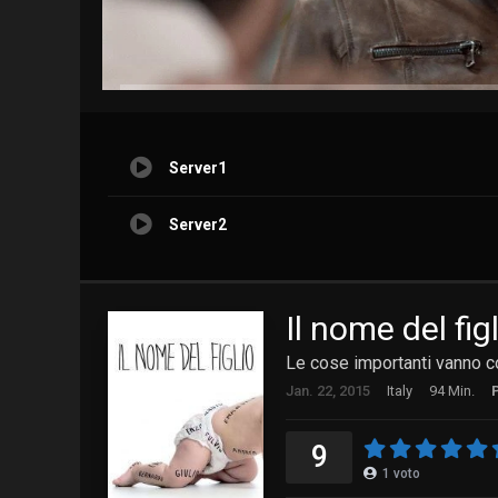
Server1
Server2
Il nome del fig
Le cose importanti vanno co
Jan. 22, 2015
Italy
94 Min.
9
1
voto