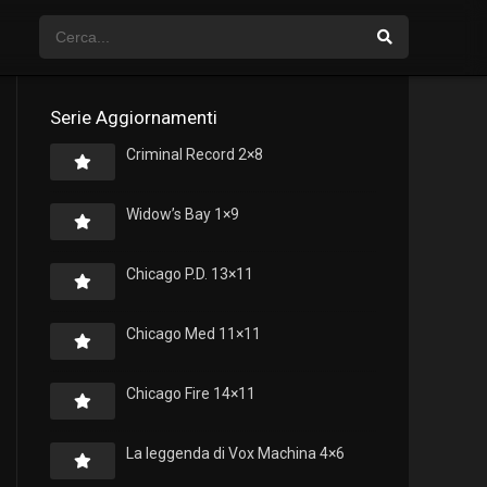
Serie Aggiornamenti
Criminal Record 2×8
Widow’s Bay 1×9
Chicago P.D. 13×11
Chicago Med 11×11
Chicago Fire 14×11
La leggenda di Vox Machina 4×6