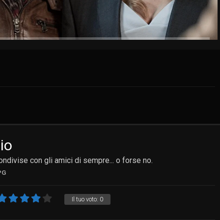
lio
ndivise con gli amici di sempre... o forse no.
PG
Il tuo voto:
0