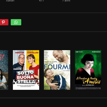
Italian
477
7 anni