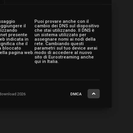
essaggio
Puoi provare anche con il
aggiungere il
cambio dei DNS sul dispositivo
ilizzando
che stai utilizzando. Il DNS è
ernet presente
un sistema utilizzato per
eb indicata in
assegnare nomi ai nodi della
gnifica che il
rete. Cambiando questi
a bloccato
parametri sul tuo device avrai
ella pagina web.
modo di accedere al nuovo
sito di Eurostreaming anche
qui in Italia.
ng.download 2026
DMCA