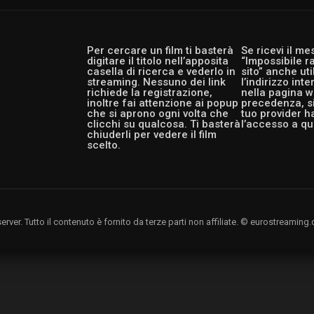
Per cercare un film ti basterà
Se ricevi il m
digitare il titolo nell’apposita
“Impossibile r
casella di ricerca e vederlo in
sito” anche ut
streaming. Nessuno dei link
l’indirizzo int
richiede la registrazione,
nella pagina w
inoltre fai attenzione ai popup
precedenza, si
che si aprono ogni volta che
tuo provider h
clicchi su qualcosa. Ti basterà
l’accesso a qu
chiuderli per vedere il film
scelto.
rver. Tutto il contenuto è fornito da terze parti non affiliate. © eurostreami