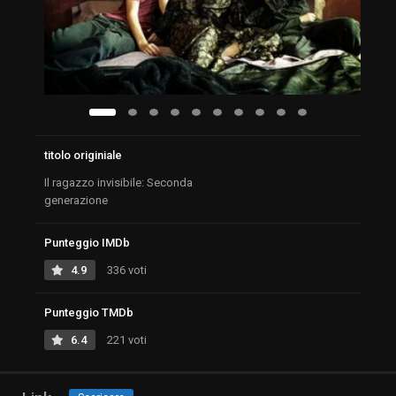
titolo originiale
Il ragazzo invisibile: Seconda
generazione
Punteggio IMDb
4.9
336 voti
Punteggio TMDb
6.4
221 voti