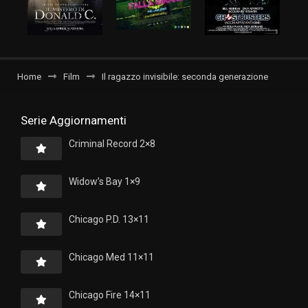
Home
Film
Il ragazzo invisibile: seconda generazione
Serie Aggiornamenti
Criminal Record 2×8
Widow’s Bay 1×9
Chicago P.D. 13×11
Chicago Med 11×11
Chicago Fire 14×11