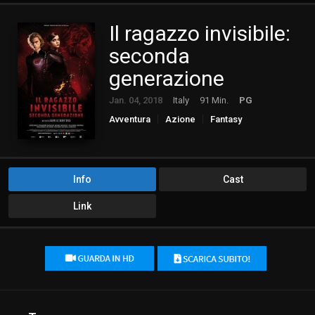
Il ragazzo invisibile:
seconda
generazione
Jan. 04, 2018
Italy
91 Min.
PG
Avventura
Azione
Fantasy
Info
Cast
Link