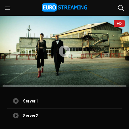
HD
Server1
Server2