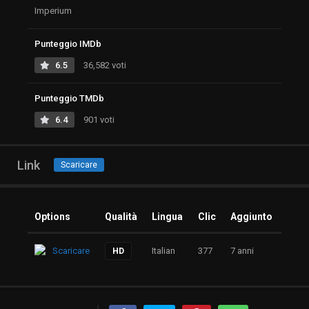
Imperium
Punteggio IMDb
6.5
36,582 voti
Punteggio TMDb
6.4
901 voti
Link
Scaricare
Options
Qualità
Lingua
Clic
Aggiunto
Scaricare
Italian
377
7 anni
HD