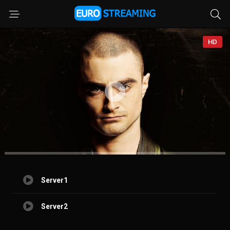
HD
Server1
Server2