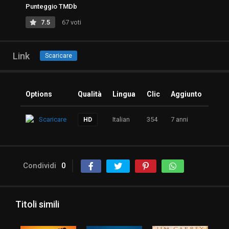
Punteggio TMDb
7.5
67 voti
Link
Scaricare
Options
Qualità
Lingua
Clic
Aggiunto
Scaricare
Italian
354
7 anni
HD
Condividi
0
Titoli simili