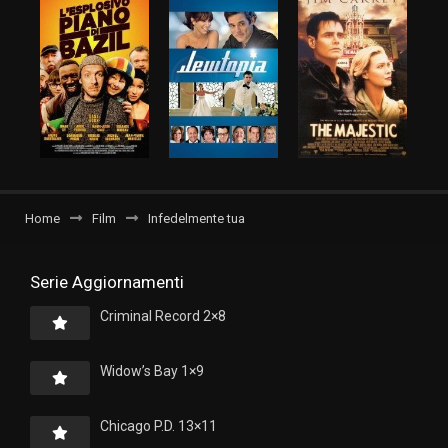
Home
Film
Infedelmente tua
Serie Aggiornamenti
Criminal Record 2×8
Widow’s Bay 1×9
Chicago P.D. 13×11