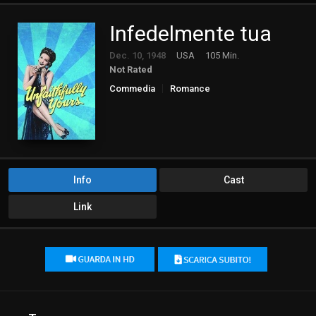
Infedelmente tua
Dec. 10, 1948
USA
105 Min.
Not Rated
Commedia
Romance
Info
Cast
Link