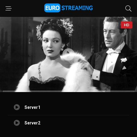
HD
Server1
Server2