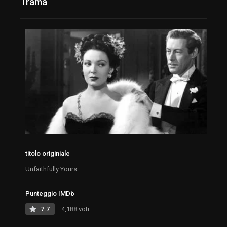
Trama
titolo originiale
Unfaithfully Yours
Punteggio IMDb
7.7
4,188 voti