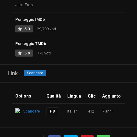
Jack Frost
Punteggio IMDb
5.3
29,799 voti
Punteggio TMDb
5.9
773 voti
Link
Scaricare
Options
Qualità
Lingua
Clic
Aggiunto
Scaricare
Italian
412
7 anni
HD