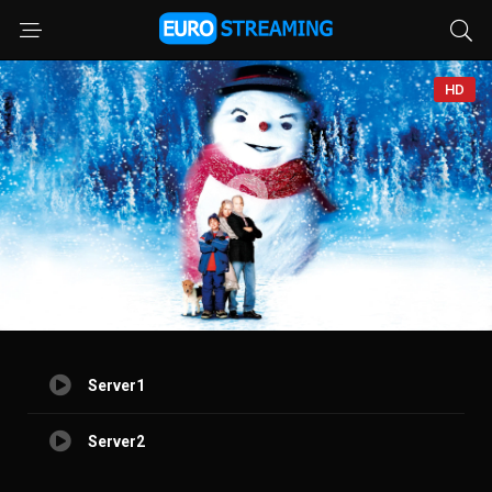
HD
Server1
Server2