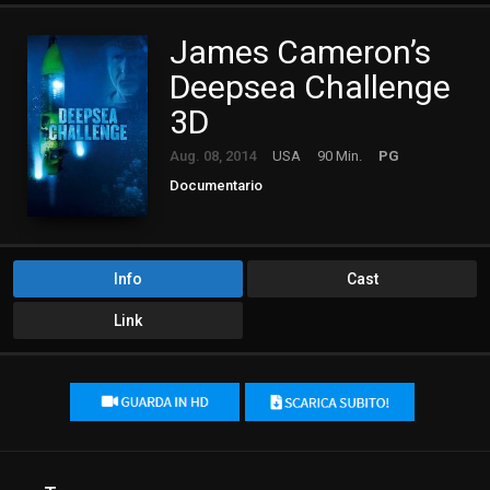
James Cameron’s
Deepsea Challenge
3D
Aug. 08, 2014
USA
90 Min.
PG
Documentario
Info
Cast
Link