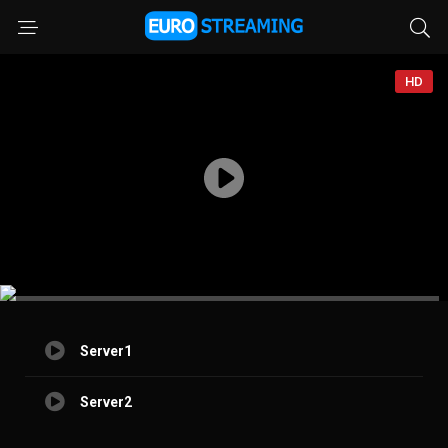
HD
Server1
Server2