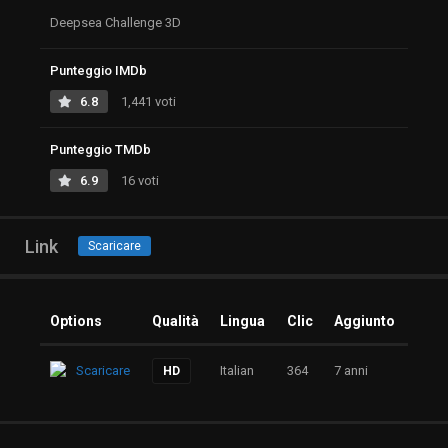
Deepsea Challenge 3D
Punteggio IMDb
6.8
1,441 voti
Punteggio TMDb
6.9
16 voti
Link
Scaricare
Options
Qualità
Lingua
Clic
Aggiunto
Scaricare
Italian
364
7 anni
HD