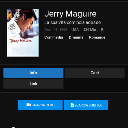
Jerry Maguire
La sua vita comincia adesso...
Dec. 13, 1996
USA
139 Min.
R
Commedia
Dramma
Romance
Info
Cast
Link