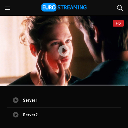
HD
Server1
Server2