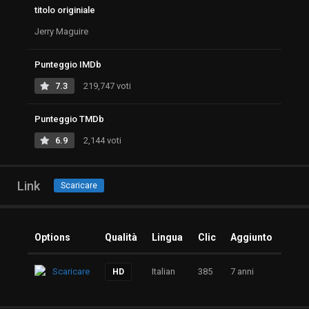
titolo originiale
Jerry Maguire
Punteggio IMDb
7.3
219,747 voti
Punteggio TMDb
6.9
2,144 voti
Link
Scaricare
Options
Qualità
Lingua
Clic
Aggiunto
Scaricare
Italian
385
7 anni
HD