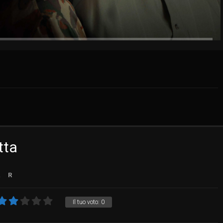
tta
.
R
Il tuo voto:
0