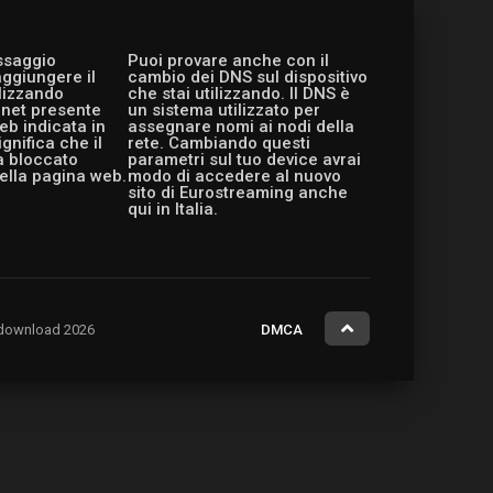
essaggio
Puoi provare anche con il
aggiungere il
cambio dei DNS sul dispositivo
ilizzando
che stai utilizzando. Il DNS è
ernet presente
un sistema utilizzato per
eb indicata in
assegnare nomi ai nodi della
gnifica che il
rete. Cambiando questi
a bloccato
parametri sul tuo device avrai
ella pagina web.
modo di accedere al nuovo
sito di Eurostreaming anche
qui in Italia.
ng.download 2026
DMCA