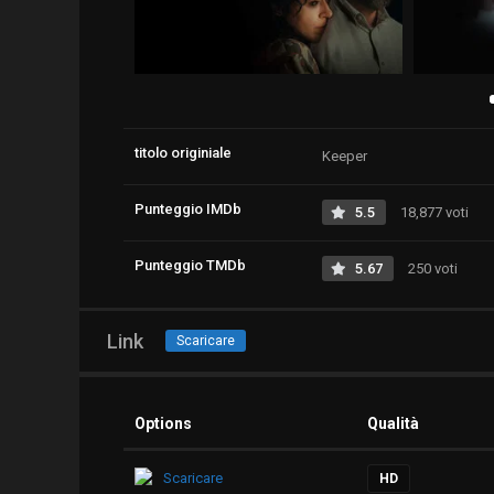
titolo originiale
Keeper
Punteggio IMDb
5.5
18,877 voti
Punteggio TMDb
5.67
250 voti
Link
Scaricare
Options
Qualità
Scaricare
HD