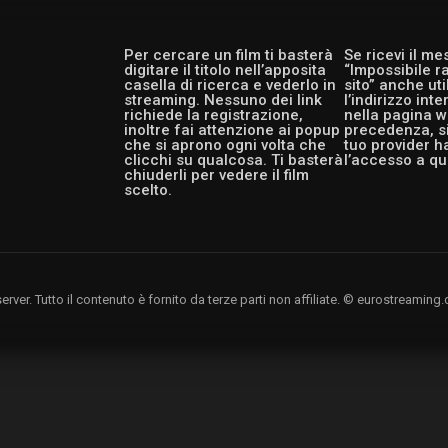
Per cercare un film ti basterà
Se ricevi il m
digitare il titolo nell’apposita
“Impossibile r
casella di ricerca e vederlo in
sito” anche ut
streaming. Nessuno dei link
l’indirizzo int
richiede la registrazione,
nella pagina w
inoltre fai attenzione ai popup
precedenza, si
che si aprono ogni volta che
tuo provider h
clicchi su qualcosa. Ti basterà
l’accesso a qu
chiuderli per vedere il film
scelto.
rver. Tutto il contenuto è fornito da terze parti non affiliate. © eurostreami