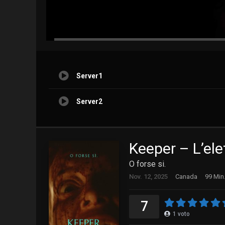
Server1
Server2
Keeper – L’ele
O forse si.
Nov. 12, 2025
Canada
99 Min
7
1
voto