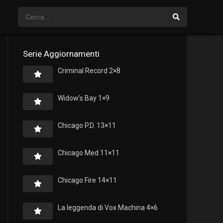
Serie Aggiornamenti
Criminal Record 2×8
Widow’s Bay 1×9
Chicago P.D. 13×11
Chicago Med 11×11
Chicago Fire 14×11
La leggenda di Vox Machina 4×6