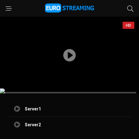
HD
Server1
Server2