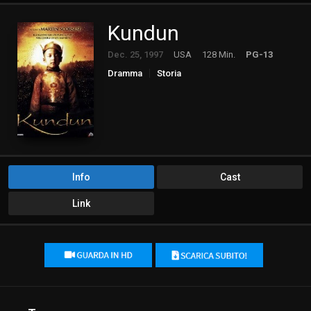
Kundun
Dec. 25, 1997
USA
128 Min.
PG-13
Dramma
Storia
Info
Cast
Link