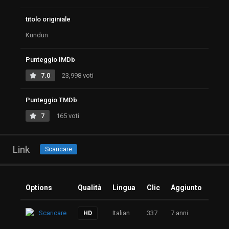
titolo originiale
Kundun
Punteggio IMDb
7.0
23,998 voti
Punteggio TMDb
7
165 voti
Link
Scaricare
Options
Qualità
Lingua
Clic
Aggiunto
Scaricare
Italian
337
7 anni
HD