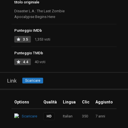
titolo originiale
Disaster L.A.: The Last Zombie
Apocalypse Begins Here
Punteggio IMDb
3.5
1,353 voti
Punteggio TMDb
4.4
40 voti
Link
Scaricare
Options
Qualità
Lingua
Clic
Aggiunto
Scaricare
Italian
350
7 anni
HD