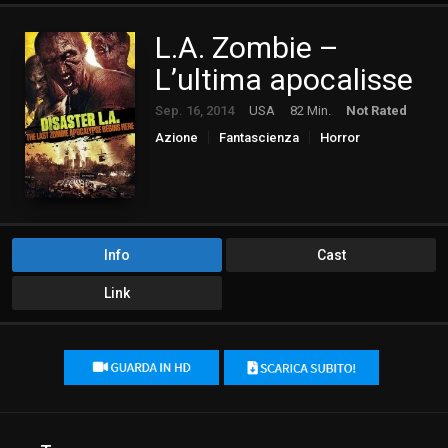
L.A. Zombie –
L’ultima apocalisse
Sep. 16, 2014
USA
82 Min.
Not Rated
Azione
Fantascienza
Horror
Info
Cast
Link