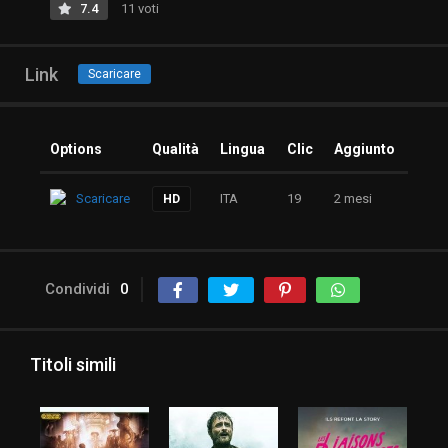
7.4
11 voti
Link
Scaricare
Options
Qualità
Lingua
Clic
Aggiunto
Scaricare
ITA
19
2 mesi
HD
Condividi
0
Titoli simili