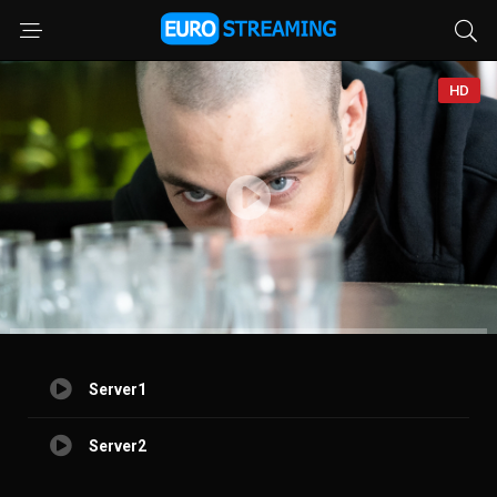
HD
Server1
Server2