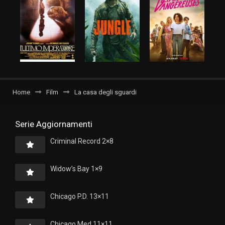
Home
Film
La casa degli sguardi
Serie Aggiornamenti
Criminal Record 2×8
Widow’s Bay 1×9
Chicago P.D. 13×11
Chicago Med 11×11