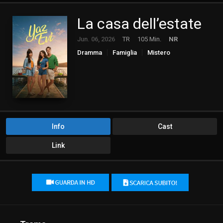
La casa dell’estate
Jun. 06, 2026
TR
105 Min.
NR
Dramma
Famiglia
Mistero
Romance
Info
Cast
Link