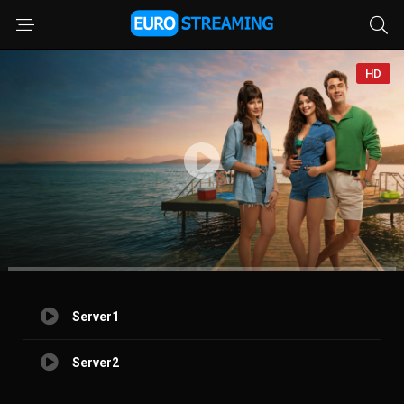
HD
Server1
Server2