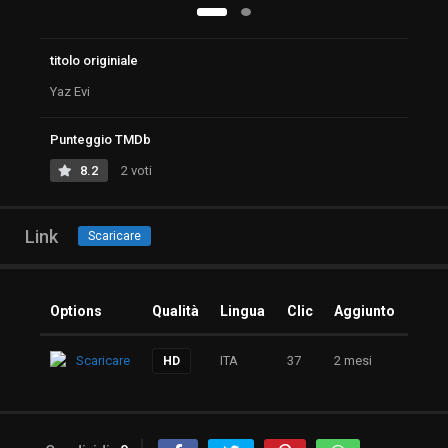
titolo originiale
Yaz Evi
Punteggio TMDb
8.2
2 voti
Link
Scaricare
Options
Qualità
Lingua
Clic
Aggiunto
Scaricare
ITA
37
2 mesi
HD