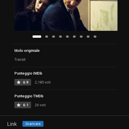
titolo originiale
Transit
Punteggio IMDb
6.9
2,185 voti
Punteggio TMDb
6.1
26 voti
Link
Scaricare