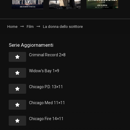
Home
Film
La donna dello scrittore
Serie Aggiornamenti
Criminal Record 2×8
Widow’s Bay 1×9
Chicago P.D. 13×11
Chicago Med 11×11
Chicago Fire 14×11