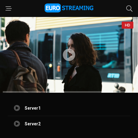
HD
Server1
Server2