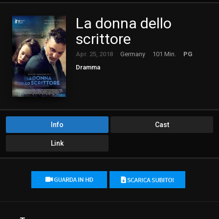
La donna dello
scrittore
Apr. 25, 2018
Germany
101 Min.
PG
Dramma
Info
Cast
Link