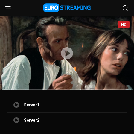
HD
Server1
Server2