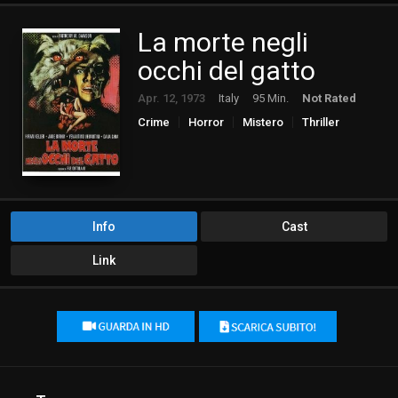
La morte negli
occhi del gatto
Apr. 12, 1973
Italy
95 Min.
Not Rated
Crime
Horror
Mistero
Thriller
Info
Cast
Link