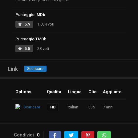
Punteggio IMDb
5.9
1,034 voti
Punteggio TMDb
5.5
28 voti
Link
Scaricare
Options
Qualità
Lingua
Clic
Aggiunto
Scaricare
Italian
335
7 anni
HD
Condividi
0