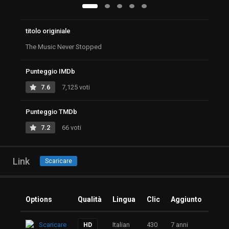
titolo originiale
The Music Never Stopped
Punteggio IMDb
7.6
7,125 voti
Punteggio TMDb
7.2
66 voti
Link
Scaricare
Options
Qualità
Lingua
Clic
Aggiunto
Scaricare
Italian
430
7 anni
HD