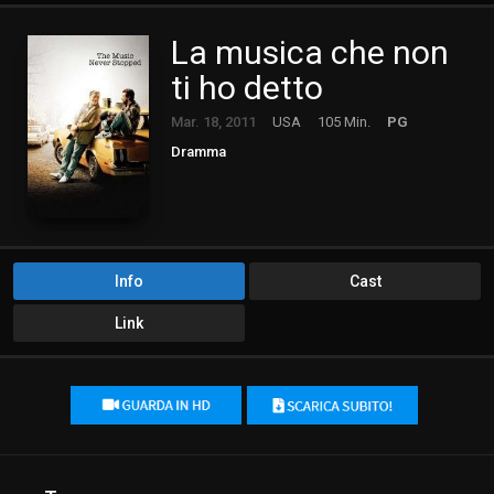
La musica che non
ti ho detto
Mar. 18, 2011
USA
105 Min.
PG
Dramma
Info
Cast
Link