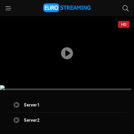
HD
Server1
Server2