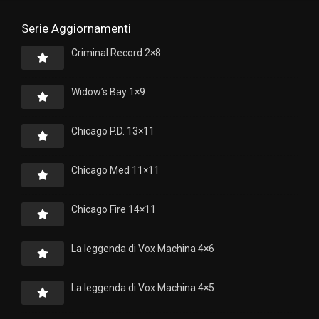
Serie Aggiornamenti
Criminal Record 2×8
Widow’s Bay 1×9
Chicago P.D. 13×11
Chicago Med 11×11
Chicago Fire 14×11
La leggenda di Vox Machina 4×6
La leggenda di Vox Machina 4×5