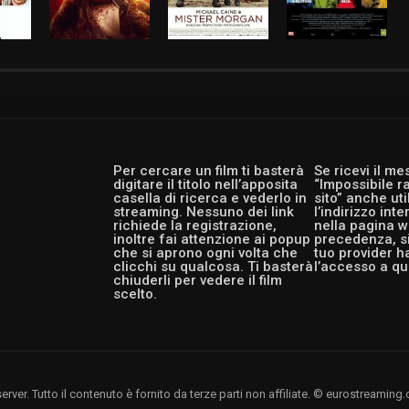
Per cercare un film ti basterà
Se ricevi il m
digitare il titolo nell’apposita
“Impossibile r
casella di ricerca e vederlo in
sito” anche ut
streaming. Nessuno dei link
l’indirizzo int
richiede la registrazione,
nella pagina w
inoltre fai attenzione ai popup
precedenza, si
che si aprono ogni volta che
tuo provider h
clicchi su qualcosa. Ti basterà
l’accesso a qu
chiuderli per vedere il film
scelto.
rver. Tutto il contenuto è fornito da terze parti non affiliate. © eurostreami