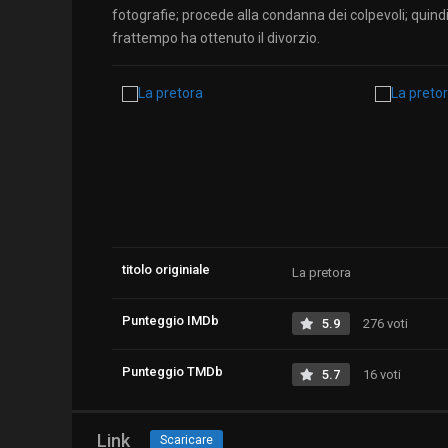
fotografie; procede alla condanna dei colpevoli; quind
frattempo ha ottenuto il divorzio.
titolo originiale
La pretora
Punteggio IMDb
5.9
276 voti
Punteggio TMDb
5.7
16 voti
Link
Scaricare