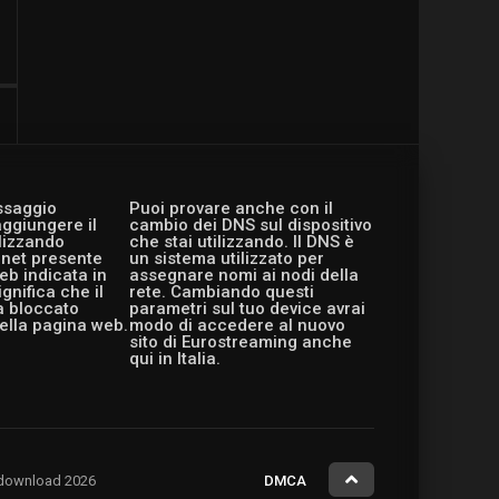
essaggio
Puoi provare anche con il
aggiungere il
cambio dei DNS sul dispositivo
ilizzando
che stai utilizzando. Il DNS è
ernet presente
un sistema utilizzato per
eb indicata in
assegnare nomi ai nodi della
gnifica che il
rete. Cambiando questi
a bloccato
parametri sul tuo device avrai
ella pagina web.
modo di accedere al nuovo
sito di Eurostreaming anche
qui in Italia.
ng.download 2026
DMCA