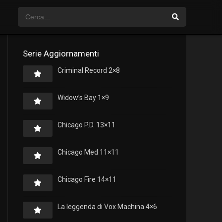
Serie Aggiornamenti
Criminal Record 2×8
Widow’s Bay 1×9
Chicago P.D. 13×11
Chicago Med 11×11
Chicago Fire 14×11
La leggenda di Vox Machina 4×6