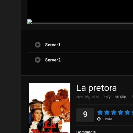
Server1
Server2
La pretora
Nov. 05, 1976
Italy
98 Min.
9
1
voto
Commedia