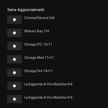
Serie Aggiornamenti
Criminal Record 2×8
Widow’s Bay 1×9
Chicago P.D. 13×11
Chicago Med 11×11
Chicago Fire 14×11
La leggenda di Vox Machina 4×6
La leggenda di Vox Machina 4×5