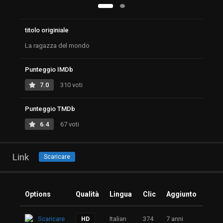
titolo originiale
La ragazza del mondo
Punteggio IMDb
7.0
310 voti
Punteggio TMDb
6.4
67 voti
Link
Scaricare
Options
Qualità
Lingua
Clic
Aggiunto
Scaricare
Italian
374
7 anni
HD