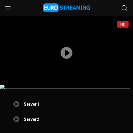
HD
Server1
Server2