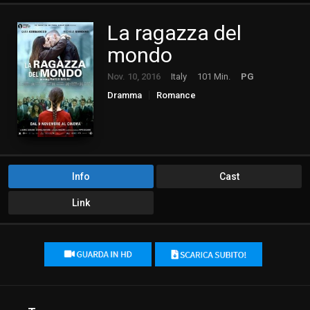
La ragazza del
mondo
Nov. 10, 2016
Italy
101 Min.
PG
Dramma
Romance
Info
Cast
Link