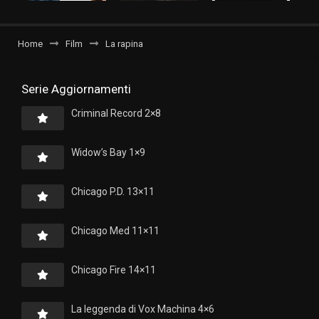
Home
Film
La rapina
Serie Aggiornamenti
Criminal Record 2×8
Widow’s Bay 1×9
Chicago P.D. 13×11
Chicago Med 11×11
Chicago Fire 14×11
La leggenda di Vox Machina 4×6