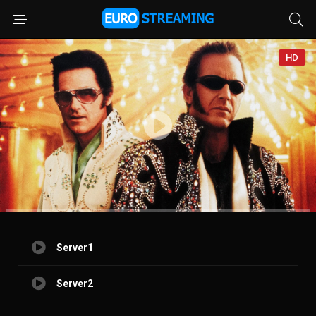
HD
Server1
Server2