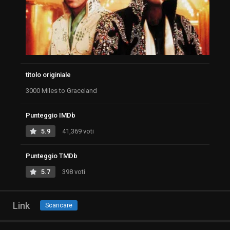
titolo originiale
3000 Miles to Graceland
Punteggio IMDb
5.9
41,369 voti
Punteggio TMDb
5.7
398 voti
Link
Scaricare