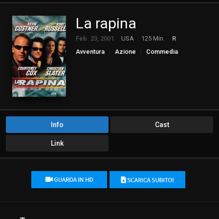
La rapina
Feb. 23, 2001
USA
125 Min.
R
Avventura
Azione
Commedia
Crime
Thriller
Info
Cast
Link