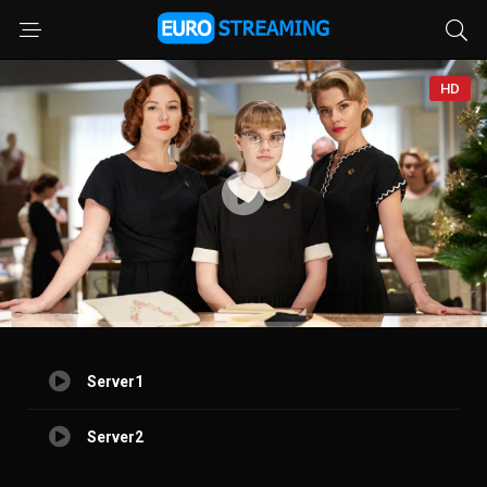
HD
Server1
Server2