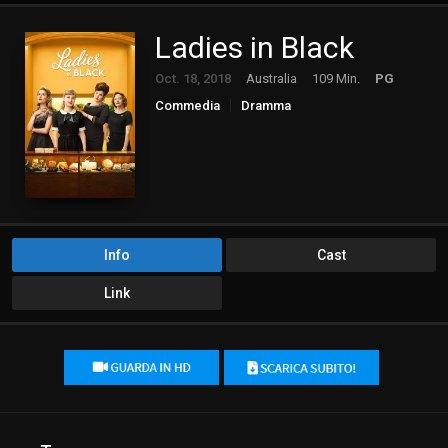
Ladies in Black
Oct. 18, 2018
Australia
109 Min.
PG
Commedia
Dramma
Info
Cast
Link