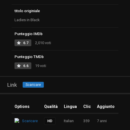
titolo originiale
Ladies in Black
Punteggio IMDb
6.7
2,010 voti
Punteggio TMDb
6.6
19 voti
Link
Scaricare
Options
Qualità
Lingua
Clic
Aggiunto
Scaricare
Italian
359
7 anni
HD