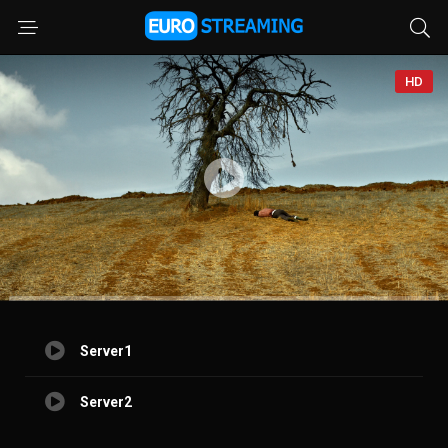
HD
Server1
Server2