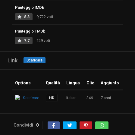
Punteggio IMDb
8.3
9,722 voti
Punteggio TMDb
7.7
129 voti
Link
Scaricare
Options
Qualità
Lingua
Clic
Aggiunto
Scaricare
Italian
346
7 anni
HD
Condividi
0