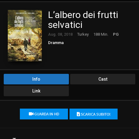
L’albero dei frutti
selvatici
Aug. 08, 2018
Turkey
188 Min.
PG
Dramma
Info
Cast
Link